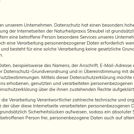
e an unserem Unternehmen. Datenschutz hat einen besonders hohen
zung der Internetseiten der Naturheilpraxis Streubel ist grundsät
rn eine betroffene Person besondere Services unseres Unternehm
h eine Verarbeitung personenbezogener Daten erforderlich werde
nd besteht für eine solche Verarbeitung keine gesetzliche Grund
n.
aten, beispielsweise des Namens, der Anschrift, E-Mail-Adresse
 der Datenschutz-Grundverordnung und in Übereinstimmung mit den
hutzbestimmungen. Mittels dieser Datenschutzerklärung möchte u
ns erhobenen, genutzten und verarbeiteten personenbezogenen 
tenschutzerklärung über die ihnen zustehenden Rechte aufgeklärt
für die Verarbeitung Verantwortlicher zahlreiche technische und
 der über diese Internetseite verarbeiteten personenbezogenen 
rundsätzlich Sicherheitslücken aufweisen, sodass ein absoluter 
 betroffenen Person frei, personenbezogene Daten auch auf alte