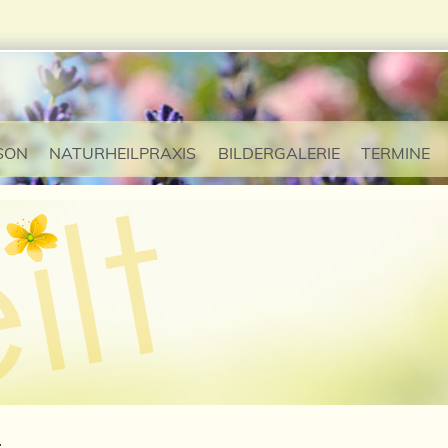
SON
NATURHEILPRAXIS
BILDERGALERIE
TERMINE
: