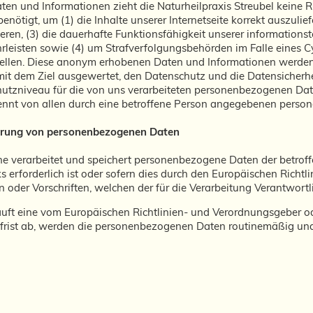
ten und Informationen zieht die Naturheilpraxis Streubel keine R
ötigt, um (1) die Inhalte unserer Internetseite korrekt auszuliefer
eren, (3) die dauerhafte Funktionsfähigkeit unserer information
rleisten sowie (4) um Strafverfolgungsbehörden im Falle eines Cy
ellen. Diese anonym erhobenen Daten und Informationen werden 
er mit dem Ziel ausgewertet, den Datenschutz und die Datensiche
chutzniveau für die von uns verarbeiteten personenbezogenen Da
rennt von allen durch eine betroffene Person angegebenen perso
rrung von personenbezogenen Daten
che verarbeitet und speichert personenbezogene Daten der betroff
 erforderlich ist oder sofern dies durch den Europäischen Richt
 oder Vorschriften, welchen der für die Verarbeitung Verantwortl
läuft eine vom Europäischen Richtlinien- und Verordnungsgeber 
frist ab, werden die personenbezogenen Daten routinemäßig und